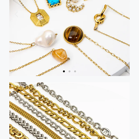
Pendentif
Obtenez
un
catalogue