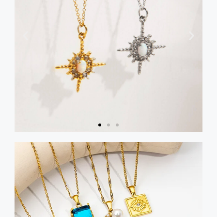
Collier
Obtenez
un
catalogue