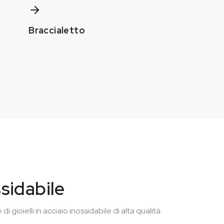
Braccialetto
ssidabile
i gioielli in acciaio inossidabile di alta qualità.