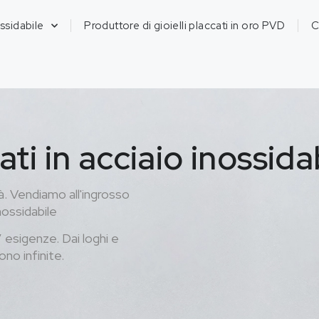
ossidabile
Produttore di gioielli placcati in oro PVD
C
ati in acciaio inossida
tà. Vendiamo all'ingrosso
nossidabile
’ esigenze. Dai loghi e
sono infinite.