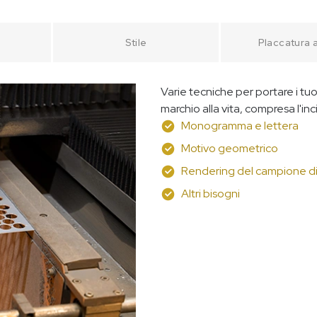
e
Stile
Placcatura a
Varie tecniche per portare i tuoi
marchio alla vita, compresa l'inc
Monogramma e lettera
Motivo geometrico
Rendering del campione d
Altri bisogni