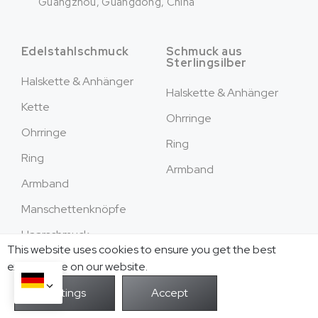
Guangzhou, Guangdong, China
Edelstahlschmuck
Schmuck aus
Sterlingsilber
Halskette & Anhänger
Halskette & Anhänger
Kette
Ohrringe
Ohrringe
Ring
Ring
Armband
Armband
Manschettenknöpfe
Haarschmuck
This website uses cookies to ensure you get the best
exprerience on our website.
Sammlungen
Um
Buchstabenschmuck
Service