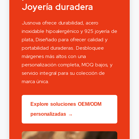
Joyería duradera
Jusnova ofrece durabilidad, acero
inoxidable hipoalergénico y 925 joyería de
plata, Diseñado para ofrecer calidad y
portabilidad duraderas.. Desbloquee
márgenes más altos con una
personalización completa, MOQ bajos, y
servicio integral para su colección de
marca única.
Explore soluciones OEM/ODM
personalizadas →