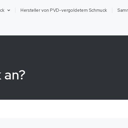
ck
Hersteller von PVD-vergoldetem Schmuck
Sam
 an?