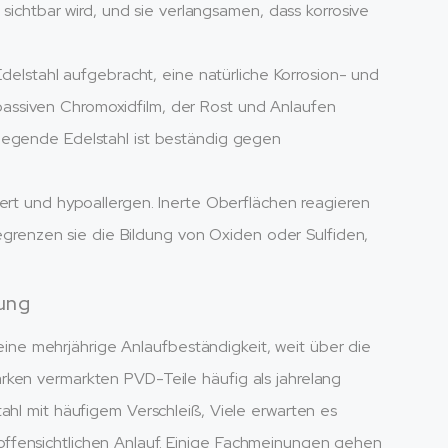
ichtbar wird, und sie verlangsamen, dass korrosive
delstahl aufgebracht, eine natürliche Korrosion- und
 passiven Chromoxidfilm, der Rost und Anlaufen
eiliegende Edelstahl ist beständig gegen
rt und hypoallergen. Inerte Oberflächen reagieren
egrenzen sie die Bildung von Oxiden oder Sulfiden,
ung
e mehrjährige Anlaufbeständigkeit, weit über die
rken vermarkten PVD-Teile häufig als jahrelang
ahl mit häufigem Verschleiß, Viele erwarten es
ffensichtlichen Anlauf. Einige Fachmeinungen gehen