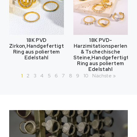
18K PVD
18K PVD-
Zirkon,Handgefertigter
Harzimitationsperlen
Ring aus poliertem
& Tschechische
Edelstahl
Steine,Handgefertigter
Ring aus poliertem
Edelstahl
1
2
3
4
5
6
7
8
9
10
Nächste »