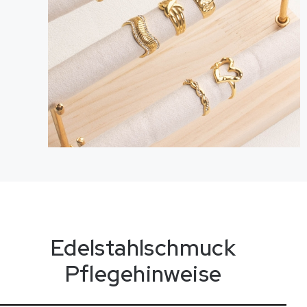
Edelstahlschmuck
P
f
l
e
g
e
h
i
n
w
e
i
s
e