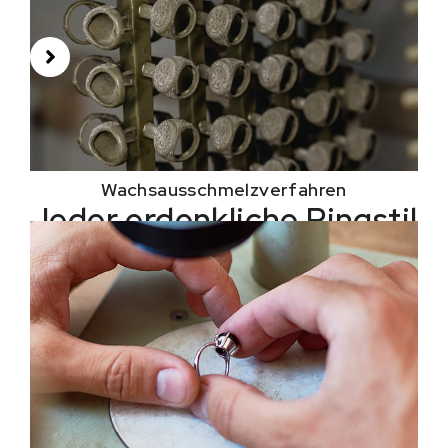
Wachsausschmelzverfahren
Jeder erdenkliche Ringstil
Mit unserem 13 Jahrelange Erfahrung in der
Herstellung verschiedener Arten von Schmuck, Wir
beherrschen die Wachsform- und Gusstechniken zur
Herstellung verschiedener Ringformen.
Bei Jusnova, Wir fertigen jeden Ringstil, den Sie sich
vorstellen können, inklusive Schlangenringen,
Schmetterlingsringe, und Totenkopfringe.