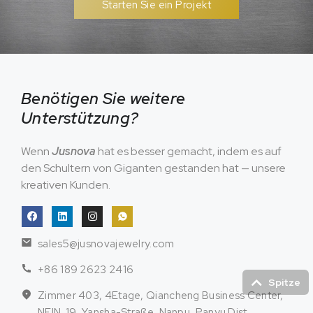
Starten Sie ein Projekt
Benötigen Sie weitere
Unterstützung?
Wenn
Jusnova
hat es besser gemacht, indem es auf
den Schultern von Giganten gestanden hat — unsere
kreativen Kunden.
sales5@jusnovajewelry.com
+86 189 2623 2416
Spitze
Zimmer 403, 4Etage, Qiancheng Business Center,
NEIN. 19, Yansha-Straße, Nanpu, Panyu Dist.,