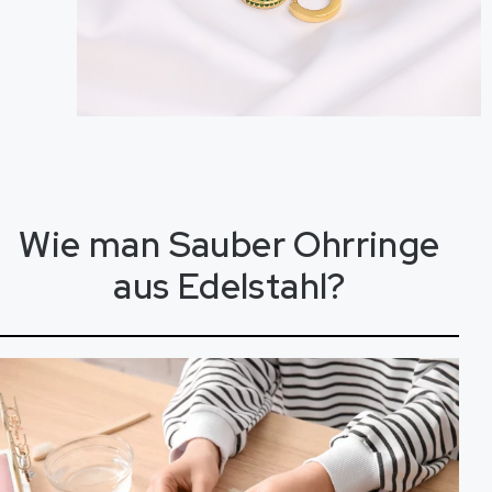
Wie man
S
a
u
b
e
r
Ohrringe
aus Edelstahl?