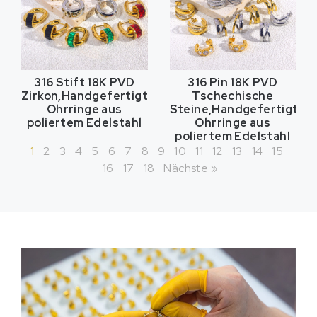
316 Stift 18K PVD
316 Pin 18K PVD
Zirkon,Handgefertigte
Tschechische
Ohrringe aus
Steine,Handgefertigte
poliertem Edelstahl
Ohrringe aus
poliertem Edelstahl
1
2
3
4
5
6
7
8
9
10
11
12
13
14
15
16
17
18
Nächste »