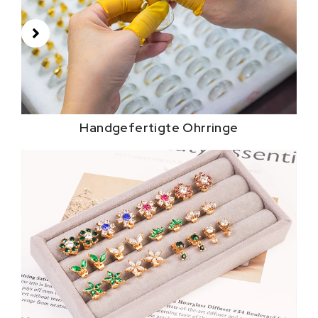
Handgefertigte Ohrringe
Fabelhafte anpassbare
Stile für Ohrringe
Handgefertigte Ohrringe können sowohl für
empfindliche Personen individuell angepasst werden &
unempfindliche Ohren. Präzision bei der Detaillierung
und bei filigranen Elementen wie Verzierungssteinen
kann erreicht werden.