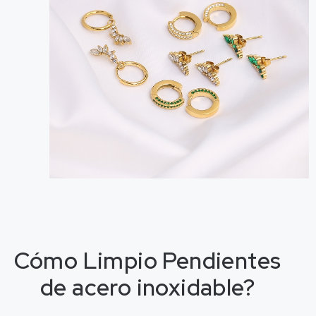
Cómo
L
i
m
p
i
o
Pendientes
de acero inoxidable?