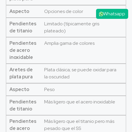
Aspecto
Opciones de color
Whatsapp
Pendientes
Limitado (típicamente gris
de titanio
plateado)
Pendientes
Amplia gama de colores
de acero
inoxidable
Aretes de
Plata clásica; se puede oxidar para
plata pura
la oscuridad
Aspecto
Peso
Pendientes
Más ligero que el acero inoxidable
de titanio
Pendientes
Más ligero que el titanio pero más
de acero
pesado que el SS