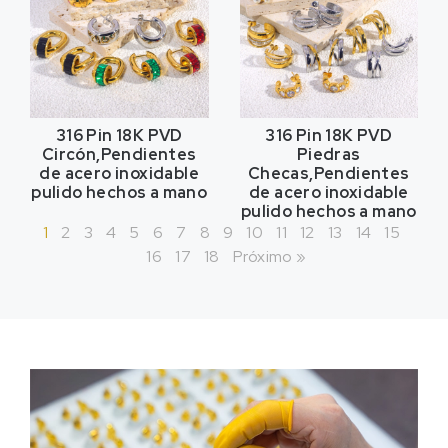
316 Pin 18K PVD
316 Pin 18K PVD
Circón,Pendientes
Piedras
de acero inoxidable
Checas,Pendientes
pulido hechos a mano
de acero inoxidable
pulido hechos a mano
1
2
3
4
5
6
7
8
9
10
11
12
13
14
15
16
17
18
Próximo »