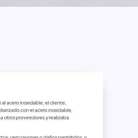
 al acero inoxidable, el cliente,
liarizado con el acero inoxidable,
 otros proveedores y realizaba
ctos: cero rayones o daños permitidos, y