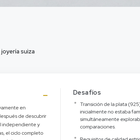
joyería suiza
Desafíos
Transición de la plata (925)
tivamente en
inicialmente no estaba fami
 después de descubrir
simultáneamente exploraba
al independiente y
comparaciones.
, el ciclo completo
Requisitos de calidad estri