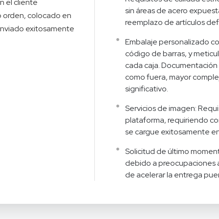
 el cliente
sin áreas de acero expues
o orden, colocado en
reemplazo de artículos def
 enviado exitosamente
Embalaje personalizado con 
código de barras, y meticu
cada caja. Documentación 
como fuera, mayor complej
significativo.
Servicios de imagen: Requi
plataforma, requiriendo c
se cargue exitosamente en
Solicitud de último mome
debido a preocupaciones a
de acelerar la entrega puer