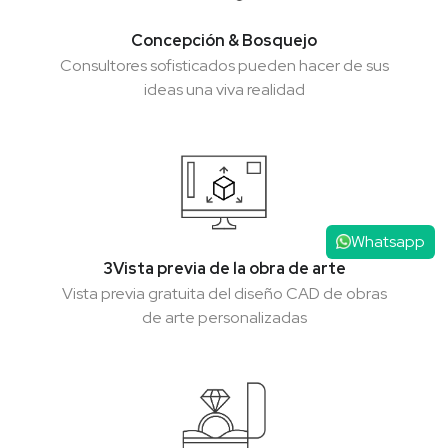
Concepción & Bosquejo
Concepción & Bosquejo
Consultores sofisticados pueden hacer de sus
Consultores sofisticados pueden hacer de sus
ideas una viva realidad
ideas una viva realidad
Whatsapp
3Vista previa de la obra de arte
3Vista previa de la obra de arte
Vista previa gratuita del diseño CAD de obras
Vista previa gratuita del diseño CAD de obras
de arte personalizadas
de arte personalizadas