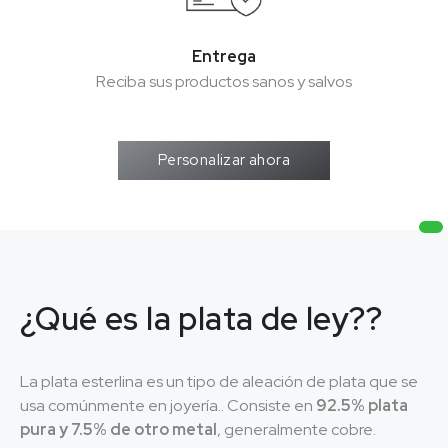
Entrega
Entrega
Reciba sus productos sanos y salvos
Reciba sus productos sanos y salvos
Personalizar ahora
¿Qué es la plata de ley??
La plata esterlina es un tipo de aleación de plata que se
usa comúnmente en joyería.. Consiste en
92.5% plata
pura
y 7.5% de otro metal
, generalmente cobre.