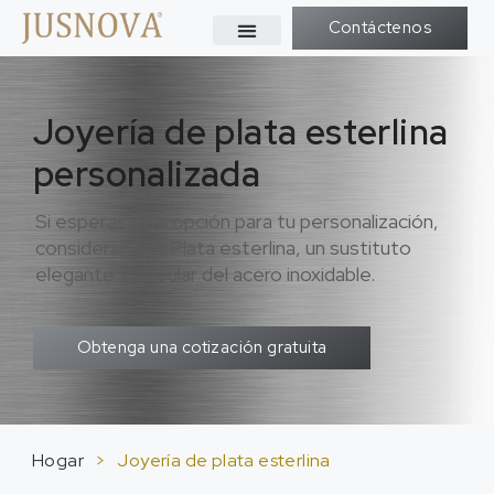
Contáctenos
Joyería de plata esterlina
personalizada
Si esperas otra opción para tu personalización,
considerar 925 Plata esterlina, un sustituto
elegante y popular del acero inoxidable.
Obtenga una cotización gratuita
Hogar
>
Joyería de plata esterlina