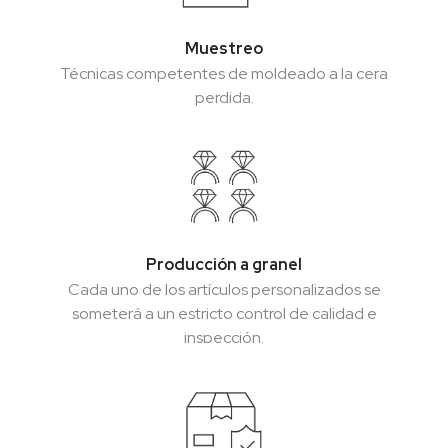
Muestreo
Muestreo
Técnicas competentes de moldeado a la cera
Técnicas competentes de moldeado a la cera
perdida.
perdida.
Producción a granel
Producción a granel
Cada uno de los artículos personalizados se
Cada uno de los artículos personalizados se
someterá a un estricto control de calidad e
someterá a un estricto control de calidad e
inspección.
inspección.