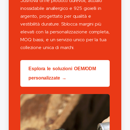
Jusnova offre prodotti durevoli, acciaio
inossidabile anallergico e 925 gioielli in
argento, progettato per qualità e
vestibilità durature. Sblocca margini più
elevati con la personalizzazione completa,
MOQ bassi, e un servizio unico per la tua
collezione unica di marchi.
Esplora le soluzioni OEM/ODM
personalizzate →