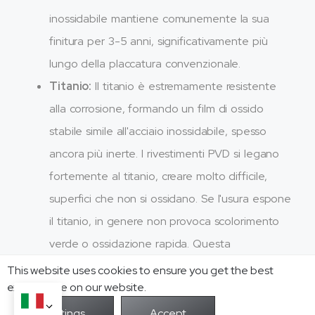
inossidabile mantiene comunemente la sua
finitura per 3-5 anni, significativamente più
lungo della placcatura convenzionale.
Titanio:
Il titanio è estremamente resistente
alla corrosione, formando un film di ossido
stabile simile all'acciaio inossidabile, spesso
ancora più inerte. I rivestimenti PVD si legano
fortemente al titanio, creare molto difficile,
superfici che non si ossidano. Se l'usura espone
il titanio, in genere non provoca scolorimento
verde o ossidazione rapida. Questa
combinazione produce un'eccellente stabilità
This website uses cookies to ensure you get the best
exprerience on our website.
del colore a lungo termine.
D'altra parte, alcuni metalli di base sono più inclini ad