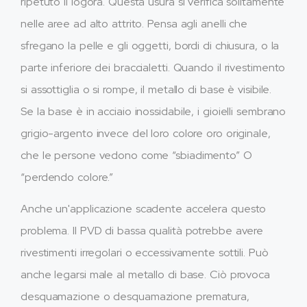
ripetuto li logora. Questa usura si verifica solitamente
nelle aree ad alto attrito. Pensa agli anelli che
sfregano la pelle e gli oggetti, bordi di chiusura, o la
parte inferiore dei braccialetti. Quando il rivestimento
si assottiglia o si rompe, il metallo di base è visibile.
Se la base è in acciaio inossidabile, i gioielli sembrano
grigio-argento invece del loro colore oro originale,
che le persone vedono come “sbiadimento” O
“perdendo colore.”
Anche un'applicazione scadente accelera questo
problema. Il PVD di bassa qualità potrebbe avere
rivestimenti irregolari o eccessivamente sottili. Può
anche legarsi male al metallo di base. Ciò provoca
desquamazione o desquamazione prematura,