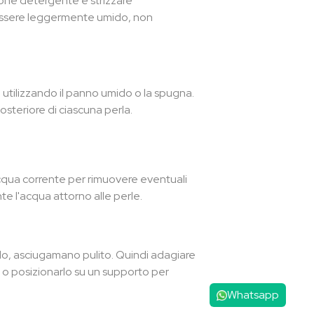
one detergente e strizzare
 essere leggermente umido, non
a utilizzando il panno umido o la spugna.
posteriore di ciascuna perla.
'acqua corrente per rimuovere eventuali
te l'acqua attorno alle perle.
do, asciugamano pulito. Quindi adagiare
o o posizionarlo su un supporto per
Whatsapp