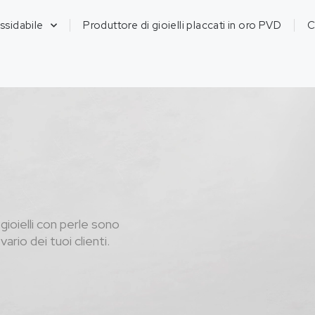
ossidabile
Produttore di gioielli placcati in oro PVD
C
I gioielli con perle sono
ario dei tuoi clienti.