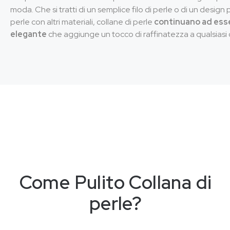
moda. Che si tratti di un semplice filo di perle o di un desig
perle con altri materiali, collane di perle
continuano ad esse
elegante
che aggiunge un tocco di raffinatezza a qualsiasi o
Come
P
u
l
i
t
o
Collana di
perle?