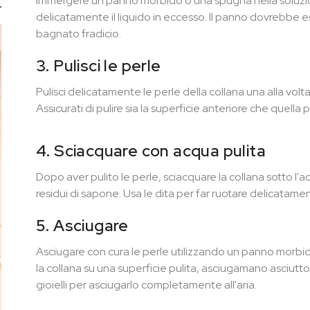
Immergere un panno morbido o una spugna nella soluzi
delicatamente il liquido in eccesso. Il panno dovrebbe
bagnato fradicio.
3. Pulisci le perle
Pulisci delicatamente le perle della collana una alla volt
Assicurati di pulire sia la superficie anteriore che quella 
4. Sciacquare con acqua pulita
Dopo aver pulito le perle, sciacquare la collana sotto l
residui di sapone. Usa le dita per far ruotare delicatamen
5. Asciugare
Asciugare con cura le perle utilizzando un panno morbi
la collana su una superficie pulita, asciugamano asciutt
gioielli per asciugarlo completamente all'aria.