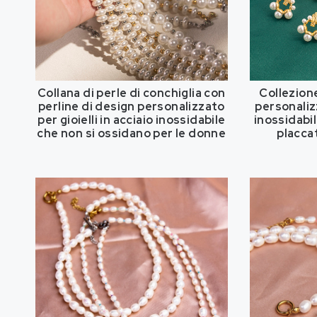
Collana di perle di conchiglia con
Collezion
perline di design personalizzato
personalizz
per gioielli in acciaio inossidabile
inossidabi
che non si ossidano per le donne
placcat