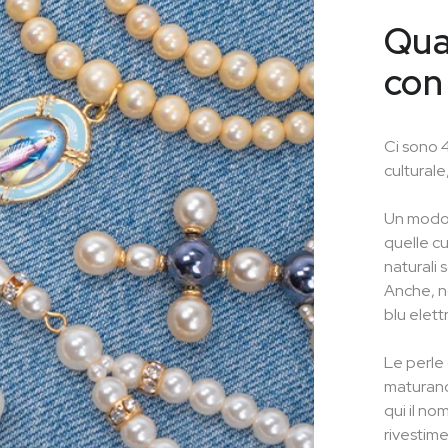
Quan
con
Ci sono 4
culturale
Un modo 
quelle cu
naturali 
Anche, no
blu elett
Le perle
maturano
qui il no
rivestime