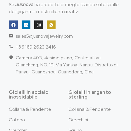
Se
Jusnova
ha prodotto di meglio stando sulle spalle
dei giganti — i nostri clienti creativi.
sales5@jusnovajewelry.com
+86 189 2623 2416
Camera 403, 4esimo piano, Centro affari
Qiancheng, NO. 19, Via Yansha, Nanpu, Distretto di
Panyu., Guangzhou, Guangdong, Cina
Gioielli in acciaio
Gioielli in argento
inossidabile
sterling
Collana & Pendente
Collana & Pendente
Catena
Orecchini
Orecchini
Squillo