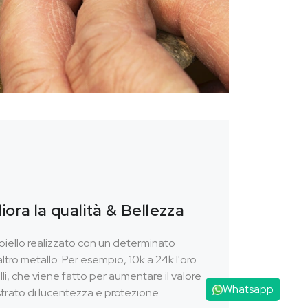
iora la qualità & Bellezza
gioiello realizzato con un determinato
ltro metallo. Per esempio, 10k a 24k l'oro
li, che viene fatto per aumentare il valore
Whatsapp
rato di lucentezza e protezione.