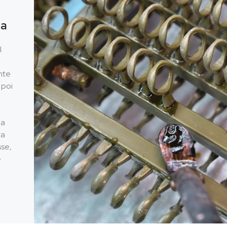
ea
l
nte
 poi
za
ta
sse,
e