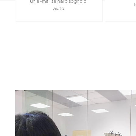
un'e-mail se hai bisogno di
t
aiuto