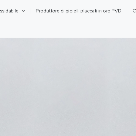
ossidabile
Produttore di gioielli placcati in oro PVD
C