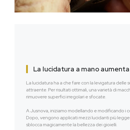
La lucidatura a mano aumenta 
La lucidatura ha a che fare con la levigatura delle s
attraente. Per risultati ottimali, una varietà di mac
rimuovere superfici irregolari e sfocate.
A Jusnova, iniziamo modellando e modificando i co
Dopo, vengono applicati mezzi lucidanti più legger
sblocca magicamente la bellezza dei gioielli.