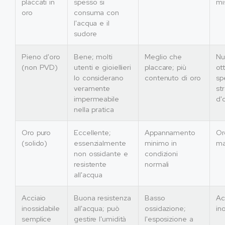
placcati in
spesso si
mi
oro
consuma con
l'acqua e il
sudore
Pieno d'oro
Bene; molti
Meglio che
Nu
(non PVD)
utenti e gioiellieri
placcare; più
ot
lo considerano
contenuto di oro
sp
veramente
st
impermeabile
d'
nella pratica
Oro puro
Eccellente;
Appannamento
Or
(solido)
essenzialmente
minimo in
ma
non ossidante e
condizioni
resistente
normali
all'acqua
Acciaio
Buona resistenza
Basso
Ac
inossidabile
all'acqua; può
ossidazione;
in
semplice
gestire l'umidità
l'esposizione a