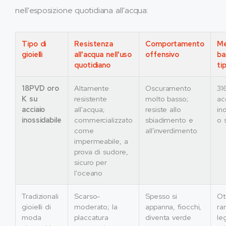
nell'esposizione quotidiana all'acqua:
Tipo di
Resistenza
Comportamento
Me
gioielli
all'acqua nell'uso
offensivo
ba
quotidiano
ti
18PVD oro
Altamente
Oscuramento
31
K su
resistente
molto basso;
ac
acciaio
all'acqua;
resiste allo
in
inossidabile
commercializzato
sbiadimento e
o 
come
all'inverdimento
impermeabile, a
prova di sudore,
sicuro per
l'oceano
Tradizionali
Scarso-
Spesso si
Ot
gioielli di
moderato; la
appanna, fiocchi,
ra
moda
placcatura
diventa verde
le