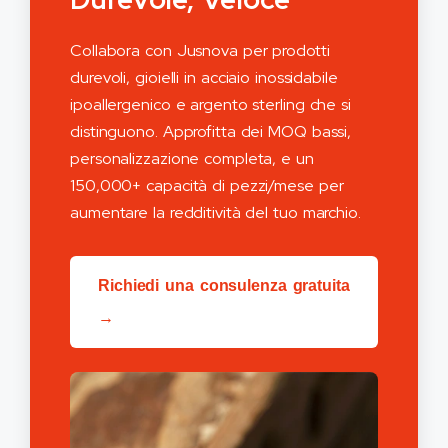
Collabora con Jusnova per prodotti
durevoli, gioielli in acciaio inossidabile
ipoallergenico e argento sterling che si
distinguono. Approfitta dei MOQ bassi,
personalizzazione completa, e un
150,000+ capacità di pezzi/mese per
aumentare la redditività del tuo marchio.
Richiedi una consulenza gratuita
→