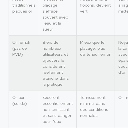
traditionnels
placage
flocons, devient
allia
plaqués or
s'efface
vert
mixt
souvent avec
l'eau et la
sueur
Or rempli
Bien; de
Mieux que le
Noya
(pas de
nombreux
placage; plus
laito
PVD)
utilisateurs et
de teneur en or
avec
bijoutiers le
épai
considèrent
couc
réellement
d'or
étanche dans
la pratique
Or pur
Excellent;
Ternissement
Or m
(solide)
essentiellement
minimal dans
non ternissant
des conditions
et sans danger
normales
pour l'eau