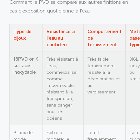
Comment le PVD se compare aux autres finitions en
cas d'exposition quotidienne à l'eau:
Type de
Résistance à
Comportement
Méta
bijoux
l'eau au
de
base
quotidien
ternissement
typi
18PVD or K
Très résistant à
Très faible
316L 
sur acier
l'eau;
ternissement;
inox
inoxydable
commercialisé
résiste à la
ou
comme
décoloration et
simil
imperméable,
au
résistant à la
verdissement
transpiration,
sans danger
pour les
océans
Bijoux de
Faible à
Ternit
Laito
mode
modéré; le
fréquemment,
cuivr