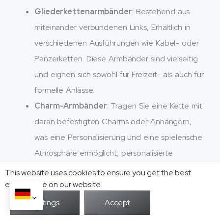
Gliederkettenarmbänder
: Bestehend aus
miteinander verbundenen Links, Erhältlich in
verschiedenen Ausführungen wie Kabel- oder
Panzerketten. Diese Armbänder sind vielseitig
und eignen sich sowohl für Freizeit- als auch für
formelle Anlässe.
Charm-Armbänder
: Tragen Sie eine Kette mit
daran befestigten Charms oder Anhängern,
was eine Personalisierung und eine spielerische
Atmosphäre ermöglicht, personalisierte
Ästhetik.
This website uses cookies to ensure you get the best
exprerience on our website.
ID-Armbänder
Klassische ID-Armbänder
: Verfügt über eine