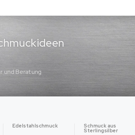
 Schmuckideen
er und Beratung
Edelstahlschmuck
Schmuck aus
Sterlingsilber