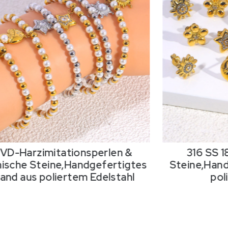
PVD-Harzimitationsperlen &
316 SS 
ische Steine,Handgefertigtes
Steine,Hand
nd aus poliertem Edelstahl
pol