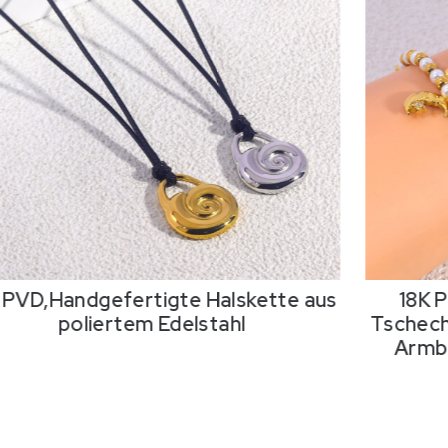
 PVD,Handgefertigte Halskette aus
18K 
poliertem Edelstahl
Tschech
Armba