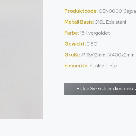
Produktcode:
GEN000016ajpa
Metall Basis:
316L Edelstahl
Farbe:
18K vergoldet
Gewicht:
3.8G
Größe:
P:16x12mm, N:400x2mm
Elemente:
dunkle Tinte
Holen Sie sich ein kostenl