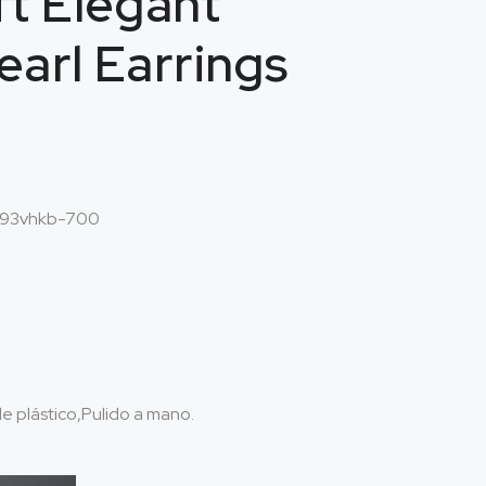
ft Elegant
earl Earrings
93vhkb-700
de plástico,Pulido a mano.