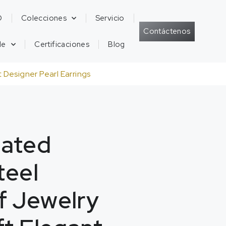
D
Colecciones
Servicio
Contáctenos
de
Certificaciones
Blog
 Designer Pearl Earrings
lated
teel
f Jewelry