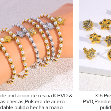
 de imitación de resina K PVD &
316 Pi
as checas,Pulsera de acero
PVD,Pendien
idable pulido hecha a mano
puli