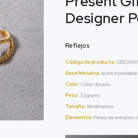
Present Gi
Designer P
Reflejos
Código de producto:
GEE0010
Base Metálica:
acero inoxidable
Color:
Color dorado
Peso:
3.2gramo
Tamaño:
18milímetros
Elementos:
Perlas de imitación 