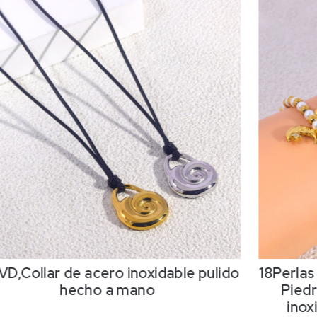
VD,Collar de acero inoxidable pulido
18Perlas
hecho a mano
Piedr
inox