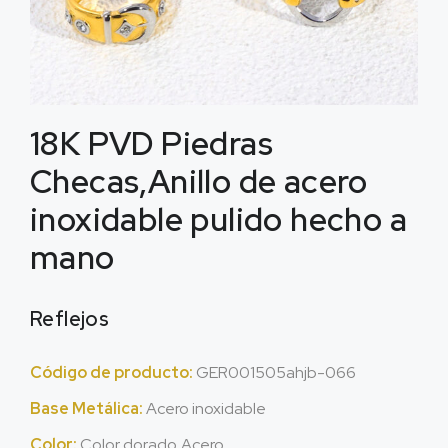
18K PVD Piedras
Checas,Anillo de acero
inoxidable pulido hecho a
mano
Reflejos
Código de producto:
GER001505ahjb-066
Base Metálica:
Acero inoxidable
Color:
Color dorado,Acero