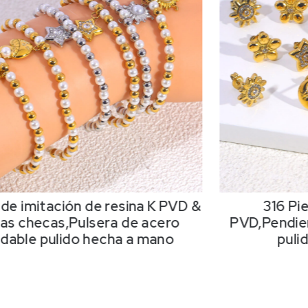
 de imitación de resina K PVD &
316 Pi
as checas,Pulsera de acero
PVD,Pendien
idable pulido hecha a mano
puli