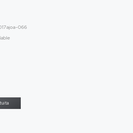
17ajoa
-066
dable
tuita