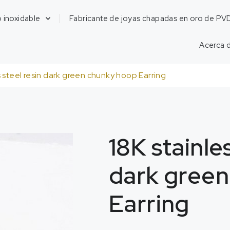
 inoxidable
Fabricante de joyas chapadas en oro de PV
Acerca 
s steel resin dark green chunky hoop Earring
18
K stainle
dark gree
Earring