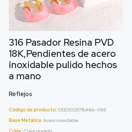
316 Pasador Resina PVD
18K,Pendientes de acero
inoxidable pulido hechos
a mano
Reflejos
Código de producto:
GEE002978vhkb-066
Base Metálica:
Acero inoxidable
Color:
Color dorado