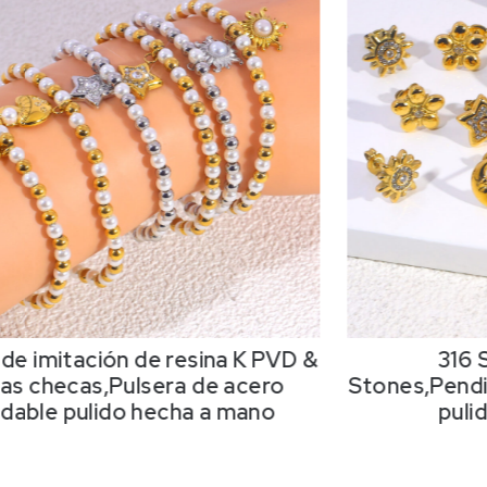
 de imitación de resina K PVD &
316
as checas,Pulsera de acero
Stones
,Pend
idable pulido hecha a mano
puli