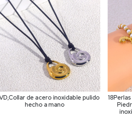
VD,Collar de acero inoxidable pulido
18Perlas
hecho a mano
Piedr
inox