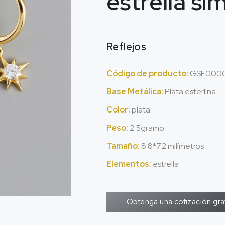
estrella si
Reflejos
Código de producto:
GSE0000
Base Metálica:
Plata esterlina
Color:
plata
Peso:
2.5gramo
Tamaño:
8.8*7.2 milímetros
Elementos:
estrella
Obtenga una cotización gra