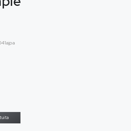
mple
41ajpa
tuita