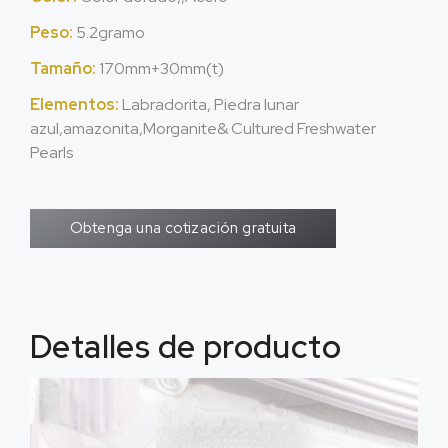
Peso:
5.2gramo
Tamaño:
170
mm+30mm
(t)
Elementos:
Labradorita, Piedra lunar
azul,amazonita,
Morganite& Cultured Freshwater
Pearls
Obtenga una cotización gratuita
Detalles de producto