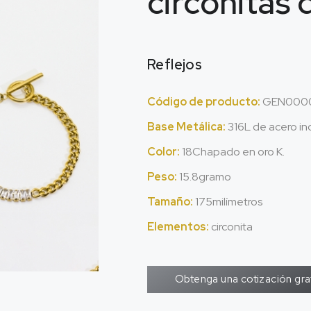
circonitas d
Reflejos
Código de producto:
GEN0000
Base Metálica:
316L de acero ino
Color:
18Chapado en oro K.
Peso:
15.8gramo
Tamaño:
175milímetros
Elementos:
circonita
Obtenga una cotización gra