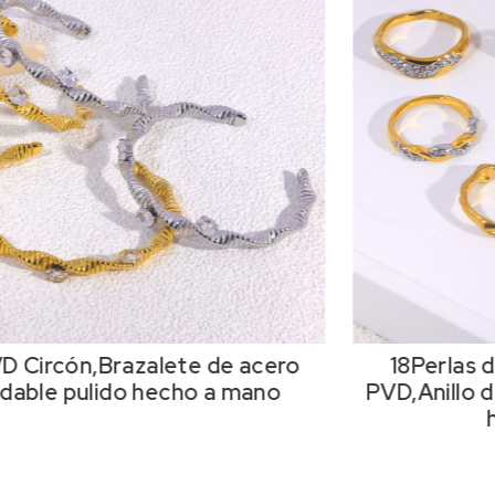
D Circón,Brazalete de acero
18Perlas d
idable pulido hecho a mano
PVD,Anillo d