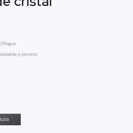
e cristal
19ajpa
xidable y circonio
tuita