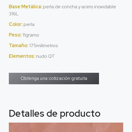
Base Metálica:
perla de concha y acero inoxidable
316L
Color:
perla
Peso:
11gramo
Tamaño:
175milímetros
Elementos:
nudo QT
Obtenga una cotización gratuita
Detalles de producto