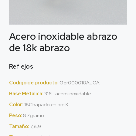
Acero inoxidable abrazo
de 18k abrazo
Reflejos
Código de producto:
Ger000010AJOA
Base Metálica:
316L acero inoxidable
Color:
18Chapado en oro K.
Peso:
8.7gramo
Tamaño:
7,8,9