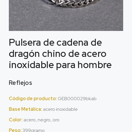
Pulsera de cadena de
dragón chino de acero
inoxidable para hombre
Reflejos
Código de producto:
GEB000029bkab
Base Metálica:
acero inoxidable
Color:
acero, negro, oro
Peso:
399gramo