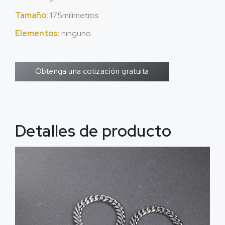
Tamaño:
175milímetros
Elementos:
ninguno
Obtenga una cotización gratuita
Detalles de producto