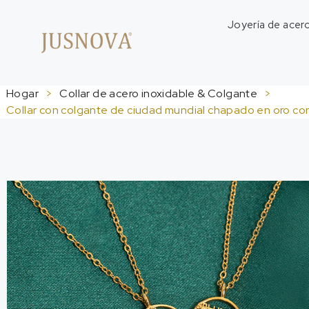
Joyería de acero
Hogar
>
Collar de acero inoxidable & Colgante
>
Collar con colgante de ciudad mundial chapado en oro co