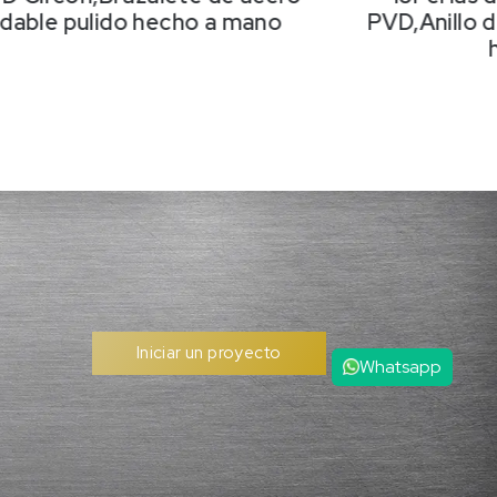
idable pulido hecho a mano
PVD,Anillo d
Iniciar un proyecto
Whatsapp