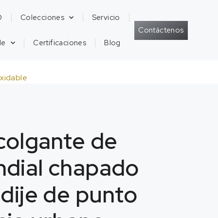
D
Colecciones
Servicio
Contáctenos
de
Certificaciones
Blog
oxidable
 colgante de
ndial chapado
 dije de punto