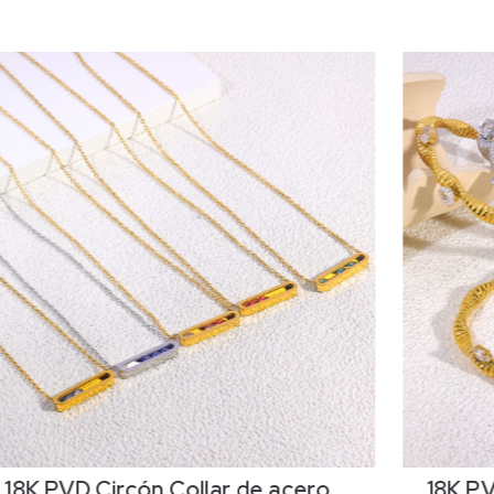
18K PVD Circón,Collar de acero
18K PV