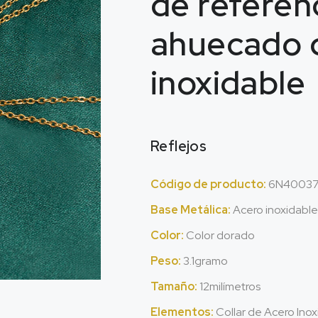
de referen
ahuecado 
inoxidable
Reflejos
Código de producto:
6N40037
Base Metálica:
Acero inoxidable
Color:
Color dorado
Peso:
3.1gramo
Tamaño:
12milímetros
Elementos:
Collar de Acero Ino