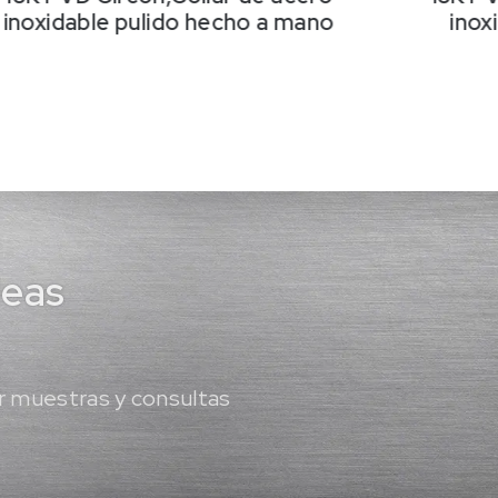
inoxidable pulido hecho a mano
inox
deas
 muestras y consultas