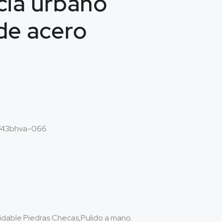
cia urbano
de acero
43bhva-066
xidable Piedras Checas,Pulido a mano.