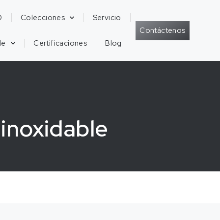
D
Colecciones
Servicio
Contáctenos
de
Certificaciones
Blog
 inoxidable