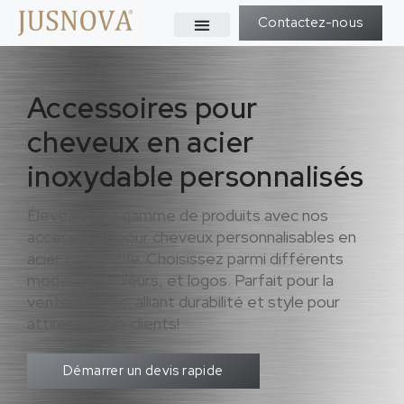
Contactez-nous
Accessoires pour
cheveux en acier
inoxydable personnalisés
Élevez votre gamme de produits avec nos
accessoires pour cheveux personnalisables en
acier inoxydable. Choisissez parmi différents
modèles, couleurs, et logos. Parfait pour la
vente en gros, alliant durabilité et style pour
attirer plus de clients!
Démarrer un devis rapide