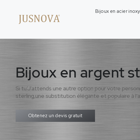
Bijoux en acier inox
Bijoux en argent s
Si tu’J'attends une autre option pour votre person
sterling,une substitution élégante et populaire à l’a
Obtenez un devis gratuit