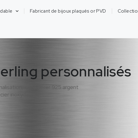
ydable
Fabricant de bijoux plaqués or PVD
Collecti
terling personnalisés
nalisation, considérer 925 argent
cier inoxydable.