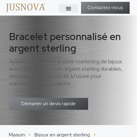
Contactez-nous
Bracelet personnalisé en
argent sterling
Ajoutez du glamour à votre marketing de bijoux
avec des bracelets en argent sterling durables,
résistants aux rayures et à l'usure pour
impressionner vos clients..
Démarrer un devis rapide
Maison
>
Bijoux en argent sterling
>