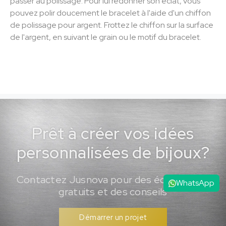
passer au polissage. Pour lui redonner son éclat, vous
pouvez polir doucement le bracelet à l'aide d'un chiffon
de polissage pour argent. Frottez le chiffon sur la surface
de l'argent, en suivant le grain ou le motif du bracelet.
Prêt à créer vos idées
personnalisées de bijoux?
Contactez Jusnova pour des échantillons
WhatsApp
gratuits et des conseils
Démarrer un projet