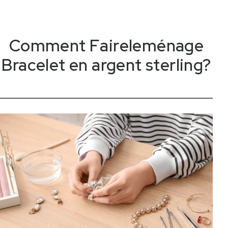
Comment
F
a
i
r
e
l
e
m
é
n
a
g
e
Bracelet en argent sterling?