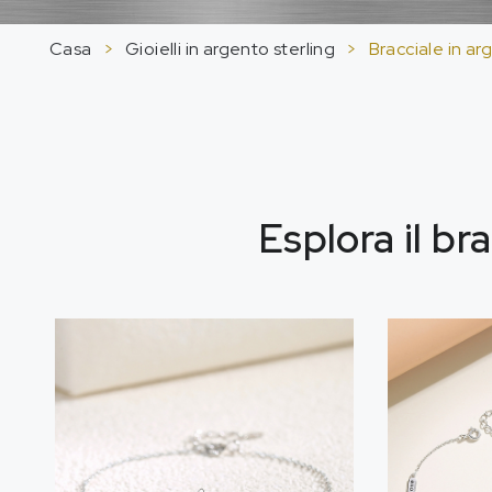
Casa
>
Gioielli in argento sterling
>
Bracciale in ar
Esplora il br