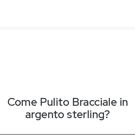
Come
P
u
l
i
t
o
Bracciale in
argento sterling?