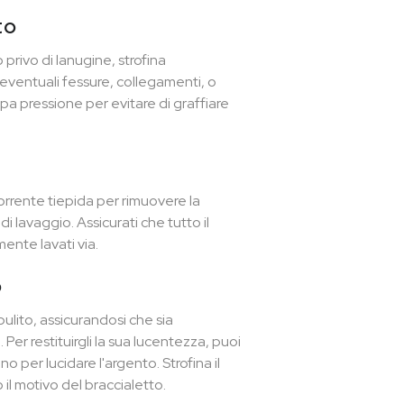
to
privo di lanugine, strofina
eventuali fessure, collegamenti, o
pa pressione per evitare di graffiare
rrente tiepida per rimuovere la
 lavaggio. Assicurati che tutto il
ente lavati via.
o
ulito, assicurandosi che sia
Per restituirgli la sua lucentezza, puoi
o per lucidare l'argento. Strofina il
il motivo del braccialetto.