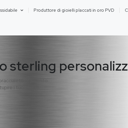
ossidabile
Produttore di gioielli placcati in oro PVD
C
o sterling personaliz
braccialetti in argento
upire i tuoi clienti.