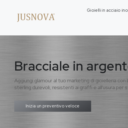
Gioielli in acciaio in
Bracciale in argent
Aggiungi glamour al tuo marketing di gioielleria con 
sterling durevoli, resistenti ai graffi e all'usura per st
Inizia un preventivo veloce