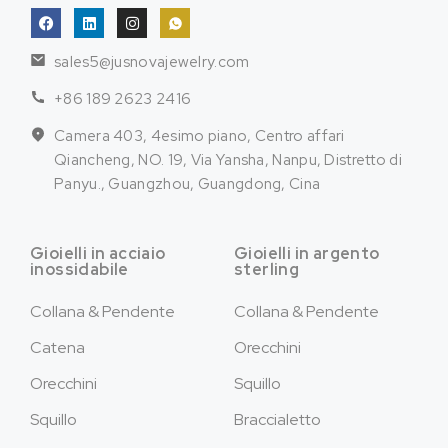
sales5@jusnovajewelry.com
+86 189 2623 2416
Camera 403, 4esimo piano, Centro affari
Qiancheng, NO. 19, Via Yansha, Nanpu, Distretto di
Panyu., Guangzhou, Guangdong, Cina
Gioielli in acciaio
Gioielli in argento
inossidabile
sterling
Collana & Pendente
Collana & Pendente
Catena
Orecchini
Orecchini
Squillo
Squillo
Braccialetto