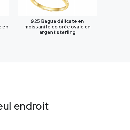
s
925 Bague délicate en
e en
moissanite colorée ovale en
argent sterling
eul endroit