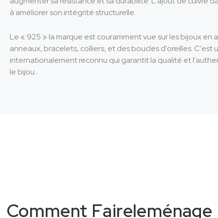
augmenter sa résistance et sa durabilité. L'ajout de cuivre da
à améliorer son intégrité structurelle.
Le « 925 » la marque est couramment vue sur les bijoux en ar
anneaux, bracelets, colliers, et des boucles d'oreilles. C'est
internationalement reconnu qui garantit la qualité et l'authen
le bijou..
Comment
F
a
i
r
e
l
e
m
é
n
a
g
e