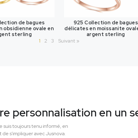
lection de bagues
925 Collection de bague
n obsidienne ovale en
délicates en moissanite oval
gent sterling
argent sterling
1
2
3
Suivant »
re personnalisation en un s
je suis toujours tenu informé, en
t de s'impliquer avec Jusnova.