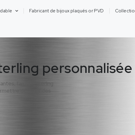
ydable
Fabricant de bijoux plaqués or PVD
Collecti
erling personnalisée
antes, l'argent sterling
ermettre de créer des