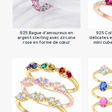
925 Bague d'amoureux en
925 Col
argent sterling avec zircone
délicates 
rose en forme de cœur
mini cube