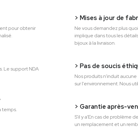
> Mises à jour de fab
ent pour obtenir
Ne vous demandez plus quoi’
alisé.
implique dans tous les détail
bijoux à la livraison.
> Pas de soucis éthi
us. Le support NDA
Nos produits n'induit aucune 
sur l'environnement. Nous uti
é
> Garantie après-ven
à temps.
S'il y a’En cas de problème d
un remplacement et un remb