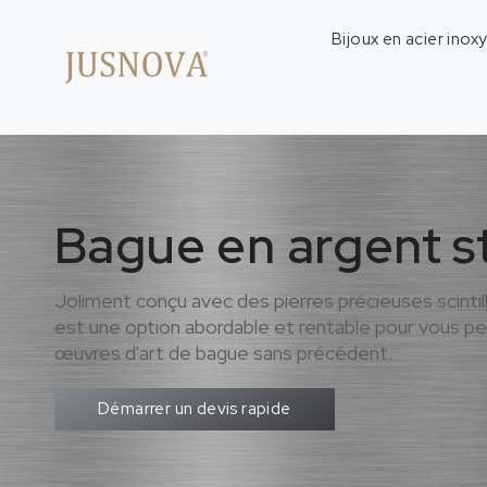
Bijoux en acier inox
Bague en argent st
Joliment conçu avec des pierres précieuses scintill
est une option abordable et rentable pour vous p
œuvres d'art de bague sans précédent.
Démarrer un devis rapide