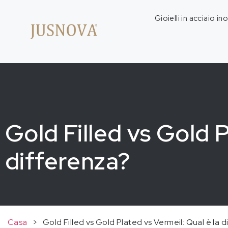
Gioielli in acciaio in
Gold Filled vs Gold P
differenza?
Casa
>
Gold Filled vs Gold Plated vs Vermeil: Qual è la 