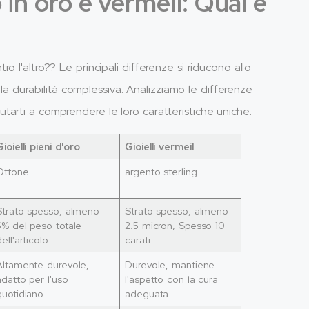
 in oro e vermeil: Qual è
 l'altro?? Le principali differenze si riducono allo
e la durabilità complessiva. Analizziamo le differenze
 aiutarti a comprendere le loro caratteristiche uniche:
Gioielli pieni d'oro
Gioielli vermeil
Ottone
argento sterling
Strato spesso, almeno
Strato spesso, almeno
5% del peso totale
2.5 micron, Spesso 10
dell'articolo
carati
Altamente durevole,
Durevole, mantiene
adatto per l'uso
l'aspetto con la cura
quotidiano
adeguata