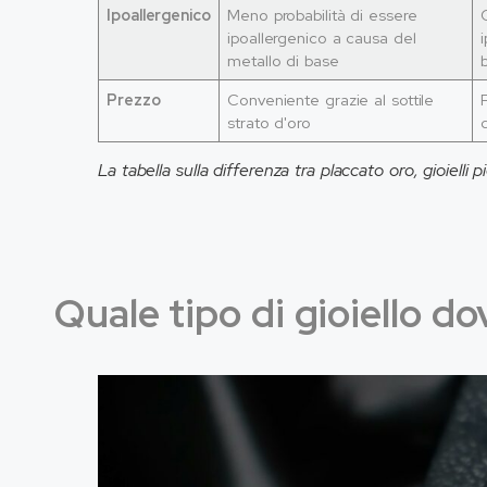
Ipoallergenico
Meno probabilità di essere
ipoallergenico a causa del
metallo di base
Prezzo
Conveniente grazie al sottile
strato d'oro
La tabella sulla differenza tra placcato oro, gioielli p
Quale tipo di gioiello do