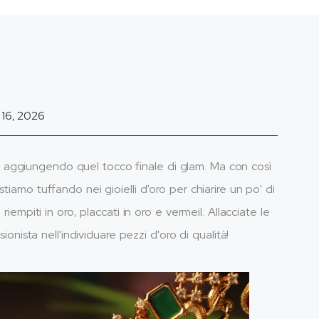
 16, 2026
fit, aggiungendo quel tocco finale di glam. Ma con così
tiamo tuffando nei gioielli d'oro per chiarire un po' di
riempiti in oro, placcati in oro e vermeil. Allacciate le
ionista nell'individuare pezzi d'oro di qualità!