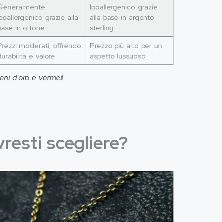
Generalmente
Ipoallergenico grazie
ipoallergenico grazie alla
alla base in argento
base in ottone
sterling
Prezzi moderati, offrendo
Prezzo più alto per un
durabilità e valore
aspetto lussuoso
ieni d'oro e vermeil
vresti scegliere?