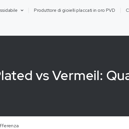
ossidabile
Produttore di gioielli placcati in oro PVD
C
lated vs Vermeil: Qua
differenza