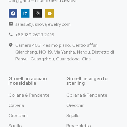
dei giganti — i nostri clienti creativi.
sales5@jusnovajewelry.com
+86 189 2623 2416
Camera 403, 4esimo piano, Centro affari
Qiancheng, NO. 19, Via Yansha, Nanpu, Distretto di
Panyu., Guangzhou, Guangdong, Cina
Gioielli in acciaio
Gioielli in argento
inossidabile
sterling
Collana & Pendente
Collana & Pendente
Catena
Orecchini
Orecchini
Squillo
Squillo
Braccialetto