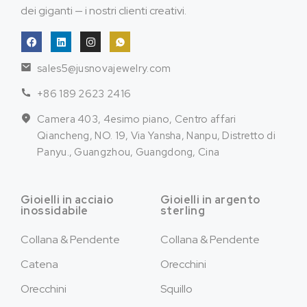
dei giganti — i nostri clienti creativi.
sales5@jusnovajewelry.com
+86 189 2623 2416
Camera 403, 4esimo piano, Centro affari
Qiancheng, NO. 19, Via Yansha, Nanpu, Distretto di
Panyu., Guangzhou, Guangdong, Cina
Gioielli in acciaio
Gioielli in argento
inossidabile
sterling
Collana & Pendente
Collana & Pendente
Catena
Orecchini
Orecchini
Squillo