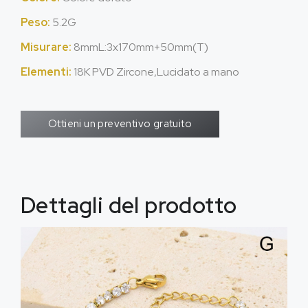
Peso:
5.2G
Misurare:
8mmL:3x170mm+50mm(T)
Elementi:
18K PVD Zircone,Lucidato a mano
Ottieni un preventivo gratuito
Dettagli del prodotto