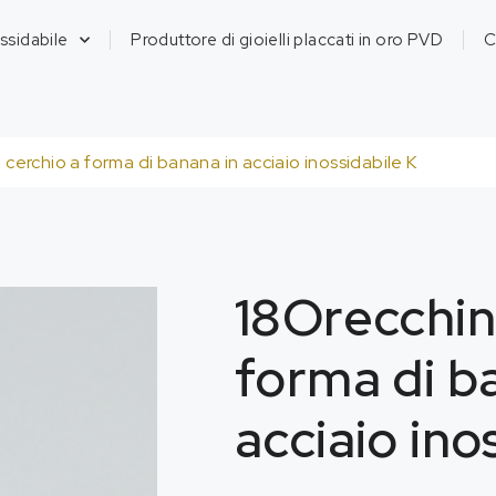
ossidabile
Produttore di gioielli placcati in oro PVD
C
cerchio a forma di banana in acciaio inossidabile K
18Orecchin
forma di b
acciaio ino