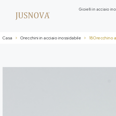
Gioielli in acciaio in
Casa
>
Orecchini in acciaio inossidabile
>
18Orecchino a 