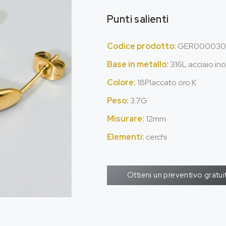
Punti salienti
Codice prodotto:
GER000030
Base in metallo:
316L acciaio ino
Colore:
18Placcato oro K
Peso:
3.7G
Misurare:
12mm
Elementi:
cerchi
Ottieni un preventivo gratui