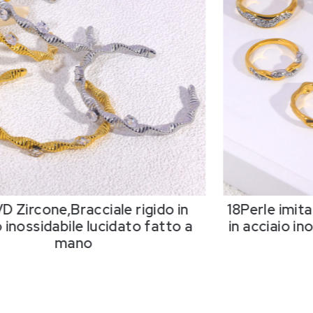
D Zircone,Bracciale rigido in
18Perle imit
 inossidabile lucidato fatto a
in acciaio in
mano