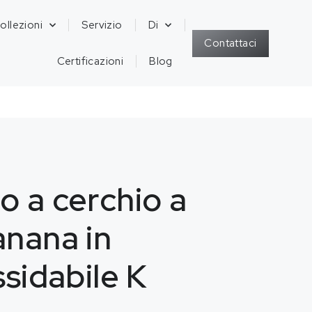
ollezioni
Servizio
Di
Contattaci
Certificazioni
Blog
o a cerchio a
anana in
ssidabile K