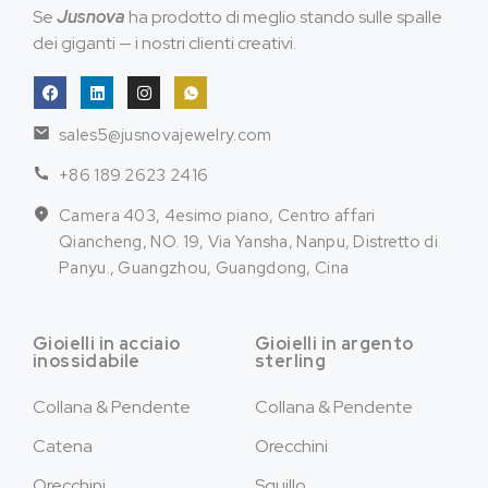
Se
Jusnova
ha prodotto di meglio stando sulle spalle
dei giganti — i nostri clienti creativi.
sales5@jusnovajewelry.com
+86 189 2623 2416
Camera 403, 4esimo piano, Centro affari
Qiancheng, NO. 19, Via Yansha, Nanpu, Distretto di
Panyu., Guangzhou, Guangdong, Cina
Gioielli in acciaio
Gioielli in argento
inossidabile
sterling
Collana & Pendente
Collana & Pendente
Catena
Orecchini
Orecchini
Squillo