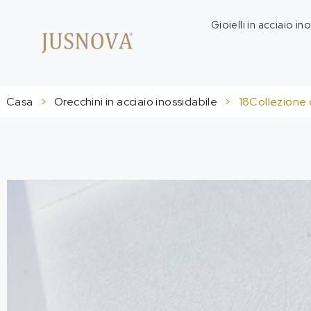
Gioielli in acciaio in
Casa
>
Orecchini in acciaio inossidabile
>
18Collezione d