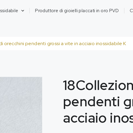
ossidabile
Produttore di gioielli placcati in oro PVD
C
i orecchini pendenti grossi a vite in acciaio inossidabile K
18Collezion
pendenti gr
acciaio ino