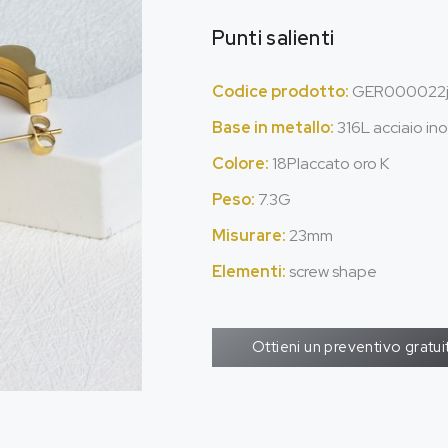
Punti salienti
Codice prodotto:
GER000022
Base in metallo:
316L acciaio ino
Colore:
18Placcato oro K
Peso:
7.3G
Misurare:
23mm
Elementi:
screw shape
Ottieni un preventivo gratui