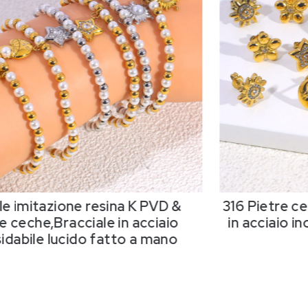
le imitazione resina K PVD &
316 Pietre c
e ceche,Bracciale in acciaio
in acciaio in
sidabile lucido fatto a mano