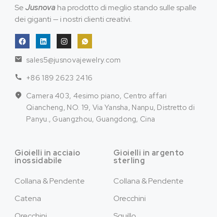
Se
Jusnova
ha prodotto di meglio stando sulle spalle
dei giganti — i nostri clienti creativi.
sales5@jusnovajewelry.com
+86 189 2623 2416
Camera 403, 4esimo piano, Centro affari
Qiancheng, NO. 19, Via Yansha, Nanpu, Distretto di
Panyu., Guangzhou, Guangdong, Cina
Gioielli in acciaio
Gioielli in argento
inossidabile
sterling
Collana & Pendente
Collana & Pendente
Catena
Orecchini
Orecchini
Squillo