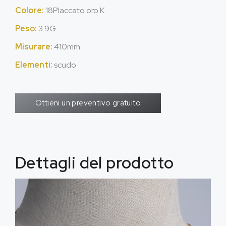
Colore:
18Placcato oro K
Peso:
3.9G
Misurare:
410mm
Elementi:
scudo
Ottieni un preventivo gratuito
Dettagli del prodotto