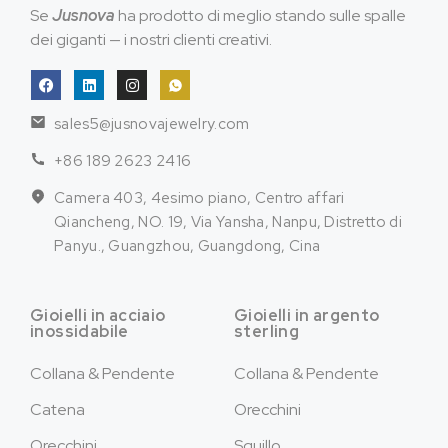
Se
Jusnova
ha prodotto di meglio stando sulle spalle
dei giganti — i nostri clienti creativi.
sales5@jusnovajewelry.com
+86 189 2623 2416
Camera 403, 4esimo piano, Centro affari
Qiancheng, NO. 19, Via Yansha, Nanpu, Distretto di
Panyu., Guangzhou, Guangdong, Cina
Gioielli in acciaio
Gioielli in argento
inossidabile
sterling
Collana & Pendente
Collana & Pendente
Catena
Orecchini
Orecchini
Squillo