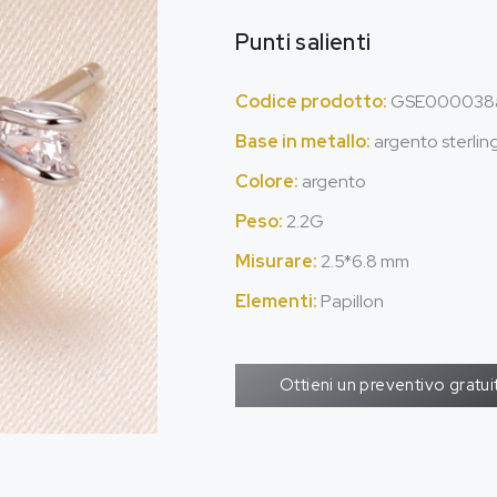
Punti salienti
Codice prodotto:
GSE000038
Base in metallo:
argento sterlin
Colore:
argento
Peso:
2.2G
Misurare:
2.5*6.8 mm
Elementi:
Papillon
Ottieni un preventivo gratui