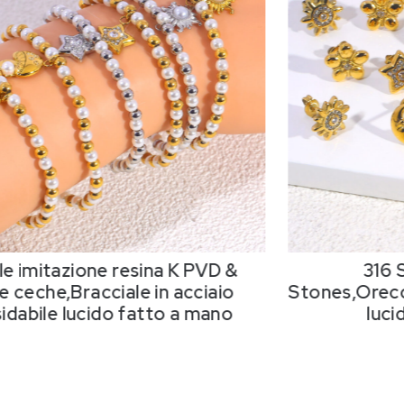
le imitazione resina K PVD &
316
e ceche,Bracciale in acciaio
Stones
,Orecc
sidabile lucido fatto a mano
luci