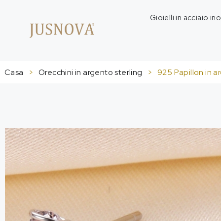
Gioielli in acciaio in
Casa
>
Orecchini in argento sterling
>
925 Papillon in a