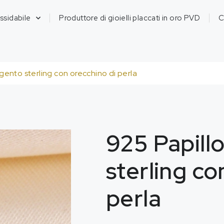
ossidabile
Produttore di gioielli placcati in oro PVD
C
rgento sterling con orecchino di perla
925 Papillo
sterling co
perla