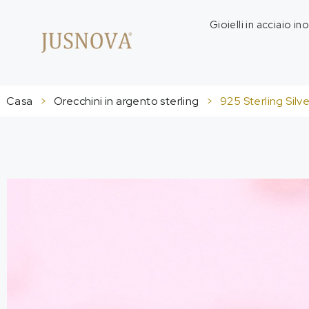
Gioielli in acciaio in
Casa
>
Orecchini in argento sterling
>
925
Sterling Silv