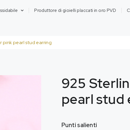
ossidabile
Produttore di gioielli placcati in oro PVD
C
er pink pearl stud earring
925
Sterlin
pearl stud 
Punti salienti