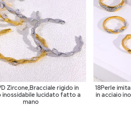
D Zircone,Bracciale rigido in
18Perle imit
 inossidabile lucidato fatto a
in acciaio in
mano