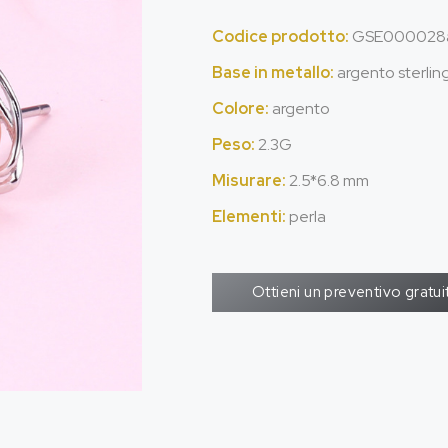
Codice prodotto:
GSE000028
Base in metallo:
argento sterlin
Colore:
argento
Peso:
2.3G
Misurare:
2.5*6.8 mm
Elementi:
perla
Ottieni un preventivo gratui