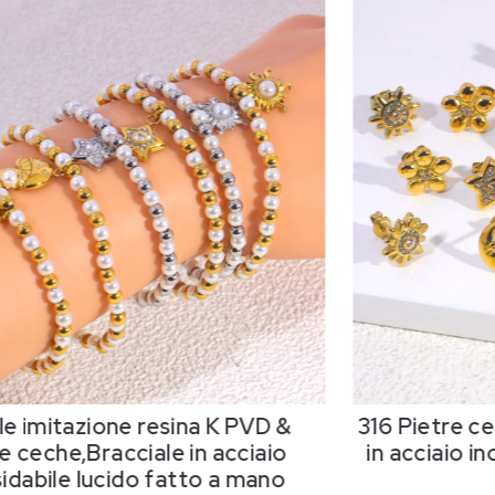
le imitazione resina K PVD &
316 Pietre c
e ceche,Bracciale in acciaio
in acciaio in
sidabile lucido fatto a mano