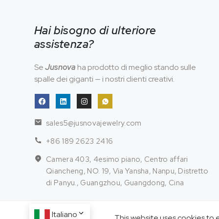
Hai bisogno di ulteriore
assistenza?
Se
Jusnova
ha prodotto di meglio stando sulle
spalle dei giganti — i nostri clienti creativi.
sales5@jusnovajewelry.com
+86 189 2623 2416
Camera 403, 4esimo piano, Centro affari
Qiancheng, NO. 19, Via Yansha, Nanpu, Distretto
di Panyu., Guangzhou, Guangdong, Cina
Italiano
This website uses cookies to 