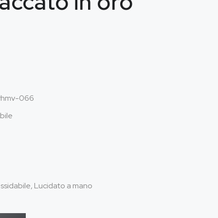
laccato in oro
vhmv-066
bile
nossidabile, Lucidato a mano