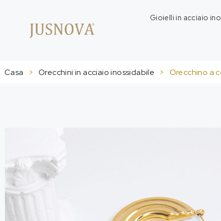
Gioielli in acciaio in
Casa
>
Orecchini in acciaio inossidabile
>
Orecchino a ce