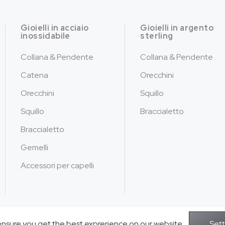
Gioielli in acciaio
Gioielli in argento
inossidabile
sterling
Collana & Pendente
Collana & Pendente
Catena
Orecchini
Orecchini
Squillo
Squillo
Braccialetto
Braccialetto
Gemelli
Accessori per capelli
ensure you get the best exprerience on our website.