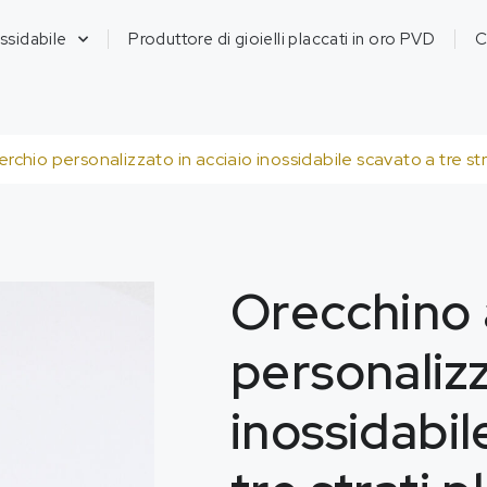
ossidabile
Produttore di gioielli placcati in oro PVD
C
rchio personalizzato in acciaio inossidabile scavato a tre stra
Orecchino 
personalizz
inossidabil