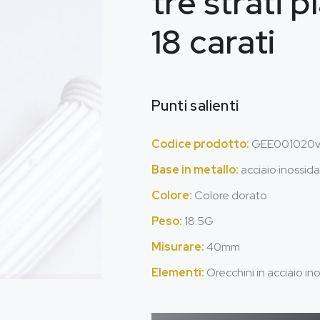
tre strati p
18 carati
Punti salienti
Codice prodotto:
GEE001020
Base in metallo:
acciaio inossida
Colore:
Colore dorato
Peso:
18.5G
Misurare:
40mm
Elementi:
Orecchini in acciaio i