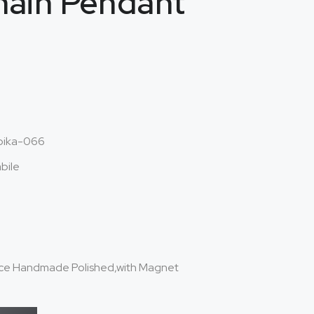
hain Pendant
ika
-066
abile
lace Handmade Polished
,
with Magnet