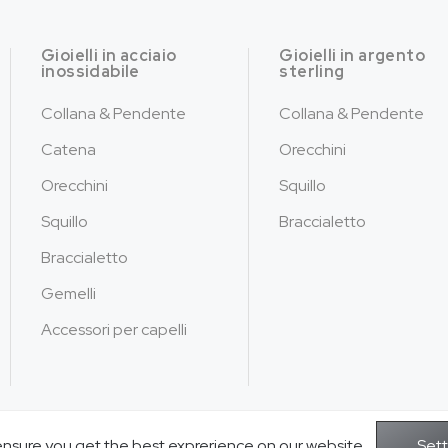
Gioielli in acciaio
Gioielli in argento
inossidabile
sterling
Collana & Pendente
Collana & Pendente
Catena
Orecchini
Orecchini
Squillo
Squillo
Braccialetto
Braccialetto
Gemelli
Accessori per capelli
ensure you get the best exprerience on our website.