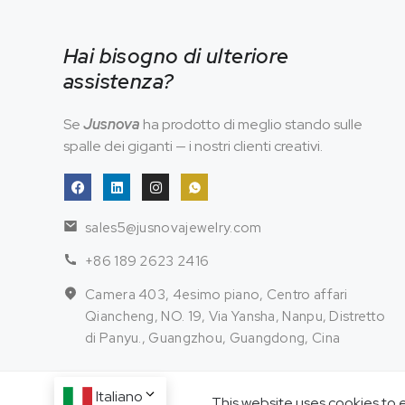
Hai bisogno di ulteriore
assistenza?
Se
Jusnova
ha prodotto di meglio stando sulle
spalle dei giganti — i nostri clienti creativi.
sales5@jusnovajewelry.com
+86 189 2623 2416
Camera 403, 4esimo piano, Centro affari
Qiancheng, NO. 19, Via Yansha, Nanpu, Distretto
di Panyu., Guangzhou, Guangdong, Cina
Italiano
This website uses cookies to 