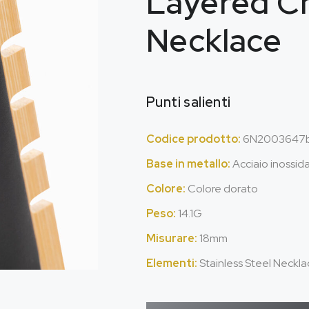
Layered C
Necklace
Punti salienti
Codice prodotto:
6
N2003647b
Base in metallo:
Acciaio inossid
Colore:
Colore dorato
Peso:
14.1G
Misurare:
18mm
Elementi:
Stainless Steel Neck