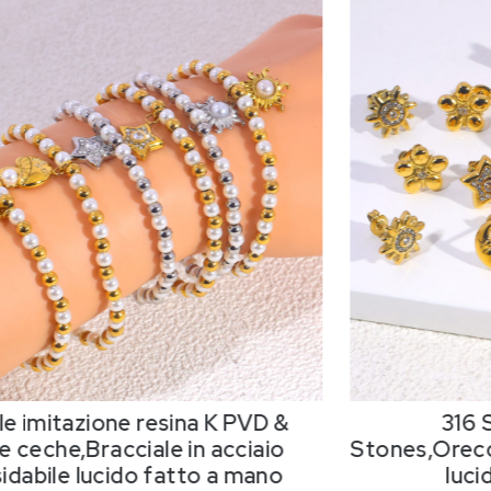
le imitazione resina K PVD &
316
e ceche,Bracciale in acciaio
Stones
,Orecc
sidabile lucido fatto a mano
luci