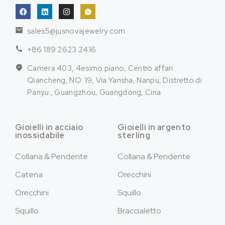
sales5@jusnovajewelry.com
+86 189 2623 2416
Camera 403, 4esimo piano, Centro affari
Qiancheng, NO. 19, Via Yansha, Nanpu, Distretto di
Panyu., Guangzhou, Guangdong, Cina
Gioielli in acciaio
Gioielli in argento
inossidabile
sterling
Collana & Pendente
Collana & Pendente
Catena
Orecchini
Orecchini
Squillo
Squillo
Braccialetto